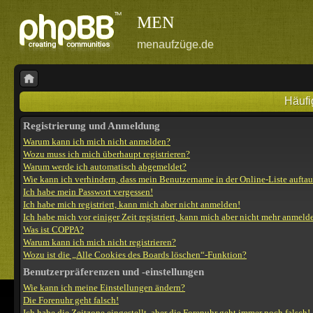
MEN
menaufzüge.de
Häufi
Registrierung und Anmeldung
Warum kann ich mich nicht anmelden?
Wozu muss ich mich überhaupt registrieren?
Warum werde ich automatisch abgemeldet?
Wie kann ich verhindern, dass mein Benutzername in der Online-Liste aufta
Ich habe mein Passwort vergessen!
Ich habe mich registriert, kann mich aber nicht anmelden!
Ich habe mich vor einiger Zeit registriert, kann mich aber nicht mehr anmeld
Was ist COPPA?
Warum kann ich mich nicht registrieren?
Wozu ist die „Alle Cookies des Boards löschen“-Funktion?
Benutzerpräferenzen und -einstellungen
Wie kann ich meine Einstellungen ändern?
Die Forenuhr geht falsch!
Ich habe die Zeitzone eingestellt, aber die Forenuhr geht immer noch falsch!