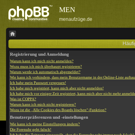
MEN
menaufzüge.de
Häufi
Registrierung und Anmeldung
Warum kann ich mich nicht anmelden?
Wozu muss ich mich überhaupt registrieren?
Warum werde ich automatisch abgemeldet?
Wie kann ich verhindern, dass mein Benutzername in der Online-Liste aufta
Ich habe mein Passwort vergessen!
Ich habe mich registriert, kann mich aber nicht anmelden!
Ich habe mich vor einiger Zeit registriert, kann mich aber nicht mehr anmeld
Was ist COPPA?
Warum kann ich mich nicht registrieren?
Wozu ist die „Alle Cookies des Boards löschen“-Funktion?
Benutzerpräferenzen und -einstellungen
Wie kann ich meine Einstellungen ändern?
Die Forenuhr geht falsch!
Ich habe die Zeitzone eingestellt, aber die Forenuhr geht immer noch falsch!