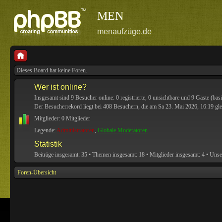
MEN
menaufzüge.de
Dieses Board hat keine Foren.
Wer ist online?
Insgesamt sind
9
Besucher online: 0 registrierte, 0 unsichtbare und 9 Gäste (bas
Der Besucherrekord liegt bei
408
Besuchern, die am Sa 23. Mai 2026, 16:19 glei
Mitglieder: 0 Mitglieder
Legende:
Administratoren
,
Globale Moderatoren
Statistik
Beiträge insgesamt:
35
• Themen insgesamt:
18
• Mitglieder insgesamt:
4
• Unse
Foren-Übersicht