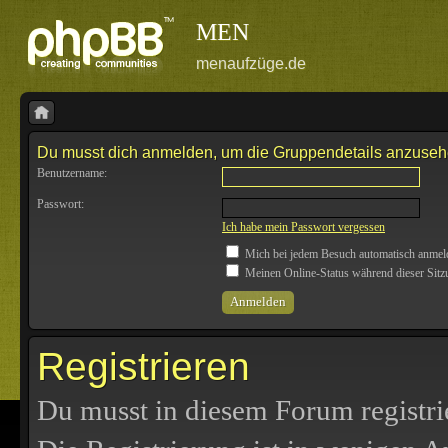
MEN
menaufzüge.de
Du musst dich anmelden, um die Gruppendetails anzuseh
Benutzername:
Passwort:
Ich habe mein Passwort vergessen
Mich bei jedem Besuch automatisch anmel
Meinen Online-Status während dieser Sitz
Registrieren
Du musst in diesem Forum registri