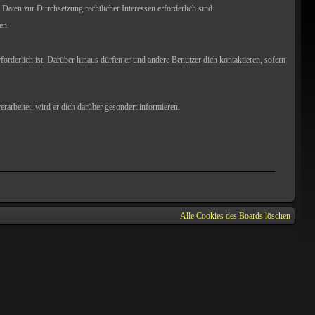
 Daten zur Durchsetzung rechtlicher Interessen erforderlich sind.
en.
forderlich ist. Darüber hinaus dürfen er und andere Benutzer dich kontaktieren, sofern
rarbeitet, wird er dich darüber gesondert informieren.
Alle Cookies des Boards löschen