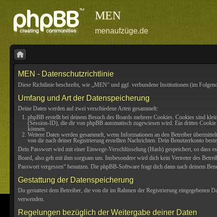
MEN
menaufzüge.de
MEN - Datenschutzrichtlinie
Diese Richtlinie beschreibt, wie „MEN“ und ggf. verbundene Institutionen (im Folg
Umfang und Art der Datenspeicherung
Deine Daten werden auf zwei verschiedene Arten gesammelt:
phpBB erstellt bei deinem Besuch des Boards mehrere Cookies. Cookies sind klei
(Session-ID), die dir von phpBB automatisch zugewiesen wird. Ein drittes Cookie 
können.
Weitere Daten werden gesammelt, wenn Informationen an den Betreiber übermittelt 
von dir nach deiner Registrierung erstellten Nachrichten. Dein Benutzerkonto be
Dein Passwort wird mit einer Einwege-Verschlüsselung (Hash) gespeichert, so dass es 
Board, also geh mit ihm sorgsam um. Insbesondere wird dich kein Vertreter des Betrei
Passwort vergessen“ benutzen. Die phpBB-Software fragt dich dann nach deinem Benut
Gestattung der Datenspeicherung
Du gestattest dem Betreiber, die von dir im Rahmen der Registrierung eingegebenen D
verwenden.
Regelungen bezüglich der Weitergabe deiner Daten