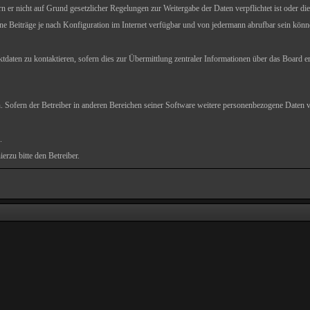
 er nicht auf Grund gesetzlicher Regelungen zur Weitergabe der Daten verpflichtet ist oder die
ne Beiträge je nach Konfiguration im Internet verfügbar und von jedermann abrufbar sein könn
daten zu kontaktieren, sofern dies zur Übermittlung zentraler Informationen über das Board er
 Sofern der Betreiber in anderen Bereichen seiner Software weitere personenbezogene Daten ve
.
erzu bitte den Betreiber.