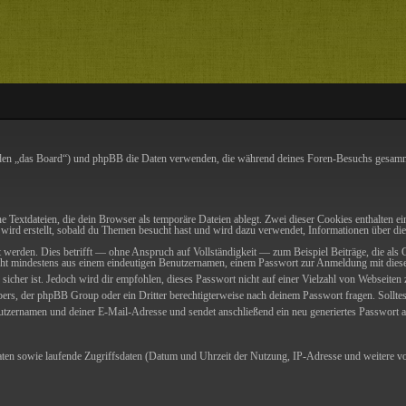
enden „das Board“) und phpBB die Daten verwenden, die während deines Foren-Besuchs gesam
ne Textdateien, die dein Browser als temporäre Dateien ablegt. Zwei dieser Cookies enthalt
wird erstellt, sobald du Themen besucht hast und wird dazu verwendet, Informationen über die
werden. Dies betrifft — ohne Anspruch auf Vollständigkeit — zum Beispiel Beiträge, die als G
steht mindestens aus einem eindeutigen Benutzernamen, einem Passwort zur Anmeldung mit die
sicher ist. Jedoch wird dir empfohlen, dieses Passwort nicht auf einer Vielzahl von Webseite
bers, der phpBB Group oder ein Dritter berechtigterweise nach deinem Passwort fragen. Sollte
zernamen und deiner E-Mail-Adresse und sendet anschließend ein neu generiertes Passwort an
aten sowie laufende Zugriffsdaten (Datum und Uhrzeit der Nutzung, IP-Adresse und weitere vo